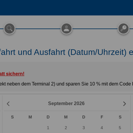
nfahrt und Ausfahrt (Datum/Uhrzeit) 
tt sichern!
ekt neben dem Terminal 2) und sparen Sie 10 % mit dem Code P
September
2026
S
M
D
M
D
F
S
1
2
3
4
5