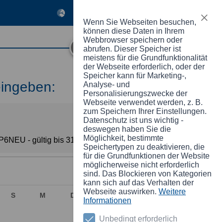
Anmelden
Registrieren
Wenn Sie Webseiten besuchen,
können diese Daten in Ihrem
Webbrowser speichern oder
abrufen. Dieser Speicher ist
meistens für die Grundfunktionalität
der Webseite erforderlich, oder der
Speicher kann für Marketing-,
eingeben:
Analyse- und
Personalisierungszwecke der
Webseite verwendet werden, z. B.
zum Speichern Ihrer Einstellungen.
Datenschutz ist uns wichtig -
deswegen haben Sie die
Möglichkeit, bestimmte
6NEU - gültig bis 31.08.2026 (ab 5 Tagen).
Speichertypen zu deaktivieren, die
für die Grundfunktionen der Website
möglicherweise nicht erforderlich
Oktober
2026
sind. Das Blockieren von Kategorien
kann sich auf das Verhalten der
Webseite auswirken.
Weitere
S
M
D
M
D
F
S
Informationen
1
2
3
Unbedingt erforderlich