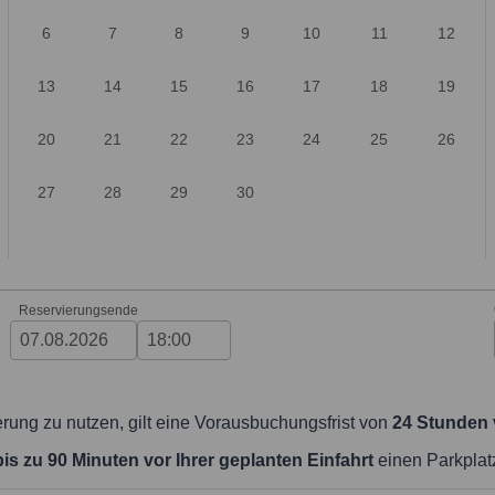
6
7
8
9
10
11
12
13
14
15
16
17
18
19
20
21
22
23
24
25
26
27
28
29
30
Reservierungsende
rung zu nutzen, gilt eine Vorausbuchungsfrist von
24 Stunden 
is zu 90 Minuten vor Ihrer geplanten Einfahrt
einen Parkplatz