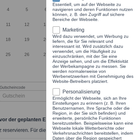
Essentiell, um auf der Webseite zu
4
5
6
navigieren und deren Funktionen nutzen
7
8
9
10
können, z. B. den Zugriff auf sichere
Bereiche der Webseite.
11
12
13
14
15
16
17
Marketing
Wird dazu verwendet, um Werbung zu
18
19
20
21
22
23
24
liefern, die für Sie relevant und
interessant ist. Wird zusätzlich dazu
verwendet, um die Häufigkeit zu
25
26
27
28
29
30
31
einzuschränken, mit der Sie eine
Anzeige sehen, und um die Effektivität
der Werbekampagne zu messen. Sie
werden normalerweise von
Werbenetzwerken mit Genehmigung des
Website-Betreibers platziert.
Gutscheincode
Personalisierung
Gutschein Einlösen
Ermöglicht der Webseite, sich an Ihre
Einstellungen zu erinnern (z. B. Ihren
Benutzernamen, Ihre Sprache oder die
Region, in der Sie sich befinden) und
erweiterte, persönliche Funktionen
vor der geplanten Einfahrt
.
bereitzustellen. Beispielsweise kann eine
Webseite lokale Wetterberichte oder
 reservieren. Für diesen Service gelten gesonderte Tarife.
Verkehrsnachrichten bereitstellen, indem
Daten über die Region gespeichert