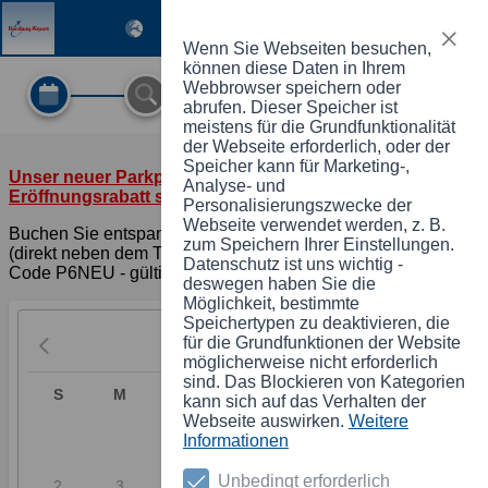
Anmelden
Registrieren
Wenn Sie Webseiten besuchen,
können diese Daten in Ihrem
Webbrowser speichern oder
abrufen. Dieser Speicher ist
meistens für die Grundfunktionalität
der Webseite erforderlich, oder der
Speicher kann für Marketing-,
Unser neuer Parkplatz P6 ist da - jetzt 10 %
Analyse- und
Eröffnungsrabatt sichern!
Personalisierungszwecke der
Webseite verwendet werden, z. B.
Buchen Sie entspannt online unseren neuen Parkplatz P6
zum Speichern Ihrer Einstellungen.
(direkt neben dem Terminal 2) und sparen Sie 10 % mit dem
Datenschutz ist uns wichtig -
Code P6NEU - gültig bis 31.08.2026 (ab 5 Tagen).
deswegen haben Sie die
Möglichkeit, bestimmte
Speichertypen zu deaktivieren, die
für die Grundfunktionen der Website
August
2026
möglicherweise nicht erforderlich
sind. Das Blockieren von Kategorien
S
M
D
M
D
F
S
kann sich auf das Verhalten der
Webseite auswirken.
Weitere
1
Informationen
Unbedingt erforderlich
2
3
4
5
6
7
8