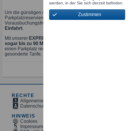
werden, in der Sie sich derzeit befinden.
Um die günstigen Angebote unserer Online-
Zustimmen
Parkplatzreservierung zu nutzen, gilt eine
Vorausbuchungsfrist von
24 Stunden vor der geplanten
Einfahrt
.
Mit unserer
EXPRESS-Buchung
können Sie jedoch
sogar bis zu 90 Minuten vor Ihrer geplanten Einfahrt
einen Parkplatz reservieren. Für diesen Service gelten
gesonderte Tarife.
Parkplatz suchen
RECHTE
Allgemeinen Geschäftsbedingungen
Datenschutzbestimmungen
HINWEIS
Cookies
Impressum