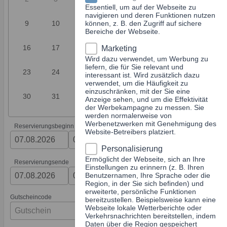
Essentiell, um auf der Webseite zu
navigieren und deren Funktionen nutzen
9
10
11
können, z. B. den Zugriff auf sichere
12
13
14
15
Bereiche der Webseite.
16
17
18
19
20
21
22
Marketing
Wird dazu verwendet, um Werbung zu
liefern, die für Sie relevant und
23
24
25
26
27
28
29
interessant ist. Wird zusätzlich dazu
verwendet, um die Häufigkeit zu
einzuschränken, mit der Sie eine
30
31
Anzeige sehen, und um die Effektivität
der Werbekampagne zu messen. Sie
werden normalerweise von
Werbenetzwerken mit Genehmigung des
Reservierungsbeginn
Website-Betreibers platziert.
Personalisierung
Ermöglicht der Webseite, sich an Ihre
Reservierungsende
Einstellungen zu erinnern (z. B. Ihren
Benutzernamen, Ihre Sprache oder die
Region, in der Sie sich befinden) und
erweiterte, persönliche Funktionen
Gutscheincode
bereitzustellen. Beispielsweise kann eine
Webseite lokale Wetterberichte oder
Verkehrsnachrichten bereitstellen, indem
Daten über die Region gespeichert